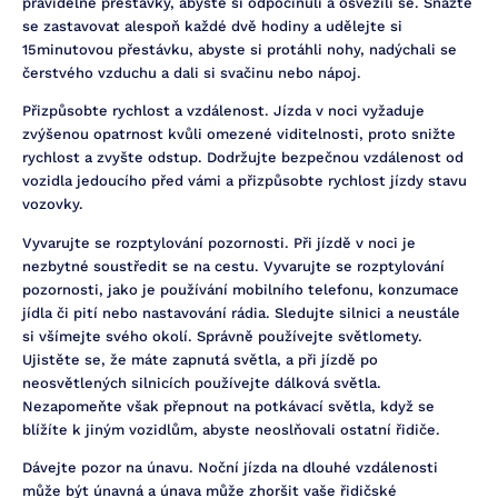
pravidelné přestávky, abyste si odpočinuli a osvěžili se. Snažte
se zastavovat alespoň každé dvě hodiny a udělejte si
15minutovou přestávku, abyste si protáhli nohy, nadýchali se
čerstvého vzduchu a dali si svačinu nebo nápoj.
Přizpůsobte rychlost a vzdálenost. Jízda v noci vyžaduje
zvýšenou opatrnost kvůli omezené viditelnosti, proto snižte
rychlost a zvyšte odstup. Dodržujte bezpečnou vzdálenost od
vozidla jedoucího před vámi a přizpůsobte rychlost jízdy stavu
vozovky.
Vyvarujte se rozptylování pozornosti. Při jízdě v noci je
nezbytné soustředit se na cestu. Vyvarujte se rozptylování
pozornosti, jako je používání mobilního telefonu, konzumace
jídla či pití nebo nastavování rádia. Sledujte silnici a neustále
si všímejte svého okolí. Správně používejte světlomety.
Ujistěte se, že máte zapnutá světla, a při jízdě po
neosvětlených silnicích používejte dálková světla.
Nezapomeňte však přepnout na potkávací světla, když se
blížíte k jiným vozidlům, abyste neoslňovali ostatní řidiče.
Dávejte pozor na únavu. Noční jízda na dlouhé vzdálenosti
může být únavná a únava může zhoršit vaše řidičské