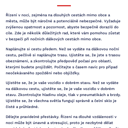
Řízení v noci, zejména na dlouhých cestách mimo obce a
města, může být náročné a potenciálně nebezpečné. Vyžaduje
zvýšenou opatrnost a pozornost, abyste bezpečně dorazili do
cíle. Zde je několik důležitých rad, které vám pomohou zůstat
v bezpečí při nočních dálkových cestách mimo obce.
Naplánujte si cestu předem. Než se vydáte na dálkovou noční
cestu, pečlivě si naplánujte trasu. Ujistěte se, že jste s trasou
obeznámeni, a zkontrolujte předpověď počasí pro oblasti,
kterými budete projíždět. Počítejte s časem navíc pro případ
neočekávaného zpoždění nebo objížďky.
Ujistěte se, že je vaše vozidlo v dobrém stavu. Než se vydáte
na dálkovou cestu, ujistěte se, že je vaše vozidlo v dobrém
stavu. Zkontrolujte hladinu oleje, tlak v pneumatikách a brzdy.
Ujistěte se, že všechna světla fungují správně a čelní sklo je
čisté a průhledné.
Dělejte pravidelné přestávky. Řízení na dlouhé vzdálenosti v
noci může být únavné a stresující, proto je nezbytné dělat