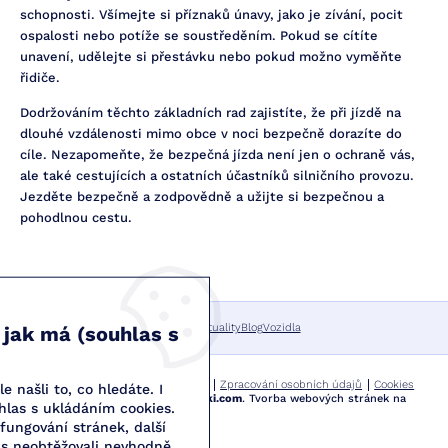
schopnosti. Všímejte si příznaků únavy, jako je zívání, pocit
ospalosti nebo potíže se soustředěním. Pokud se cítíte
unavení, udělejte si přestávku nebo pokud možno vyměňte
řidiče.
Dodržováním těchto základních rad zajistíte, že při jízdě na
dlouhé vzdálenosti mimo obce v noci bezpečně dorazíte do
cíle. Nezapomeňte, že bezpečná jízda není jen o ochraně vás,
ale také cestujících a ostatních účastníků silničního provozu.
Jezděte bezpečně a zodpovědně a užijte si bezpečnou a
pohodlnou cestu.
Úvod
FAQ
Aktuality
Blog
Vozidla
 jak má (souhlas s
© 2026 Autoškola Metoda Ostrava
Zpracování osobních údajů
Cookies
 našli to, co hledáte. I
Webové stránky
vytvořilo
Poski.com
.
Tvorba webových stránek
na
hlas s ukládáním cookies.
míru.
fungování stránek, další
s neobtěžovali nevhodně