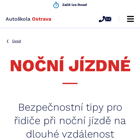
Začít lze ihned
Autoškola
Ostrava
Renomovaná
autoškola
v
Úvod
Ostravě
s
NOČNÍ JÍZDNÉ
moderním
přístupem
Bezpečnostní tipy pro
řidiče při noční jízdě na
dlouhé vzdálenost