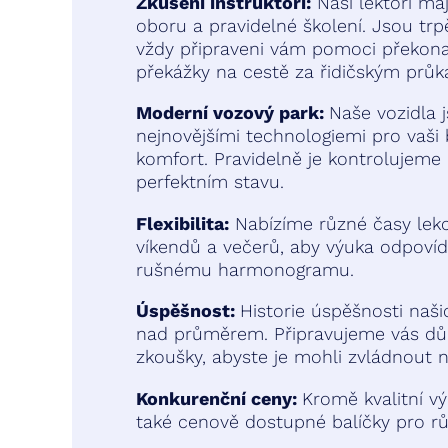
Zkušení instruktoři:
Naši lektoři maj
oboru a pravidelné školení. Jsou trpěl
vždy připraveni vám pomoci překonat
překážky na cestě za řidičským pr
Moderní vozový park:
Naše vozidla 
nejnovějšími technologiemi pro vaši
komfort. Pravidelně je kontrolujeme
perfektním stavu.
Flexibilita:
Nabízíme různé časy lekc
víkendů a večerů, aby výuka odpoví
rušnému harmonogramu.
Úspěšnost:
Historie úspěšnosti naši
nad průměrem. Připravujeme vás dů
zkoušky, abyste je mohli zvládnout n
Konkurenční ceny:
Kromě kvalitní v
také cenově dostupné balíčky pro rů