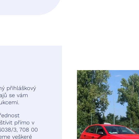
hý přihláškový
dajů se vám
ukcemi.
řednost
tívit přímo v
6038/3, 708 00
neme veškeré