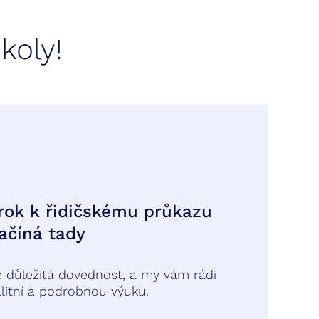
koly!
krok k řidičskému průkazu
začíná tady
je důležitá dovednost, a my vám rádi
litní a podrobnou výuku.