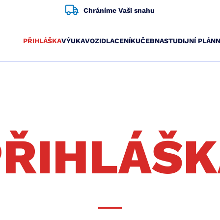
Chráníme Vaši snahu
PŘIHLÁŠKA
VÝUKA
VOZIDLA
CENÍK
UČEBNA
STUDIJNÍ PLÁN
N
PŘIHLÁŠK