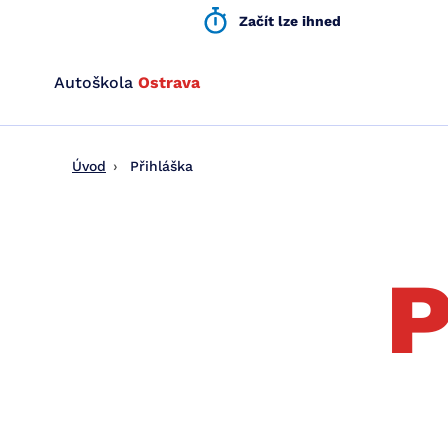
Začít lze ihned
Autoškola
Ostrava
Renomovaná
autoškola
v
Úvod
Přihláška
Ostravě
s
moderním
přístupem