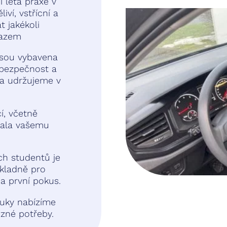
í léta praxe v
iví, vstřícní a
 jakékoli
ůkazem
jsou vybavena
 bezpečnost a
 a udržujeme v
í, včetně
dala vašemu
ch studentů je
kladně pro
a první pokus.
ýuky nabízíme
zné potřeby.