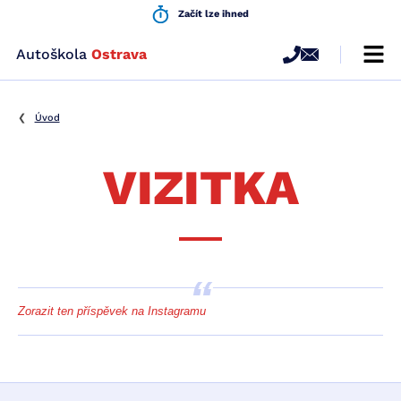
Začít lze ihned
Autoškola
Ostrava
Renomovaná
autoškola
v
Úvod
Ostravě
s
VIZITKA
moderním
přístupem
Zorazit ten příspěvek na Instagramu