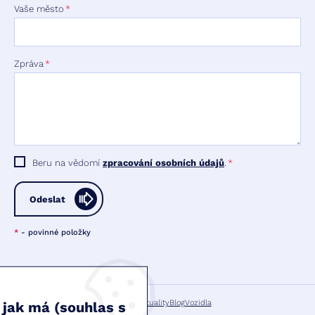
Vaše město
Zpráva
Beru na vědomí
zpracování osobních údajů
.
Odeslat
*
- povinné položky
Úvod
FAQ
Aktuality
Blog
Vozidla
 jak má (souhlas s